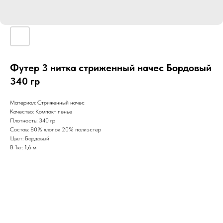
Футер 3 нитка стриженный начес Бордовый
340 гр
Материал: Стриженный начес
Качество: Компакт пенье
Плотность: 340 гр
Состав: 80% хлопок 20% полиэстер
Цвет: Бордовый
В 1кг: 1,6 м