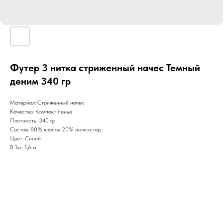
Футер 3 нитка стриженный начес Темный
деним 340 гр
Материал: Стриженный начес
Качество: Компакт пенье
Плотность: 340 гр
Состав: 80% хлопок 20% полиэстер
Цвет: Синий
В 1кг: 1,6 м