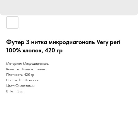
Футер 3 нитка микродиагональ Very peri
100% хлопок, 420 гр
Материал: Микродиагональ
Качество: Компакт пенье
Плотность: 420 гр
Состав: 100% хлопок
Цвет: Фиолетовый
В 1кг: 1,3 м