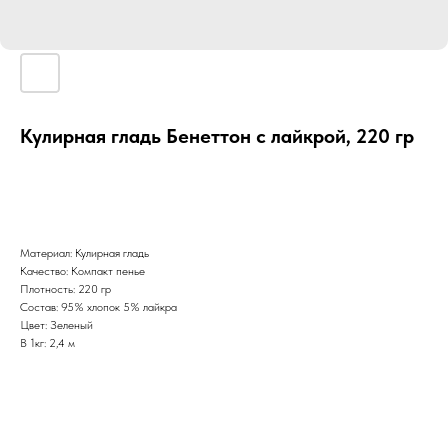
Кулирная гладь Бенеттон с лайкрой, 220 гр
Материал: Кулирная гладь
Качество: Компакт пенье
Плотность: 220 гр
Состав: 95% хлопок 5% лайкра
Цвет: Зеленый
В 1кг: 2,4 м