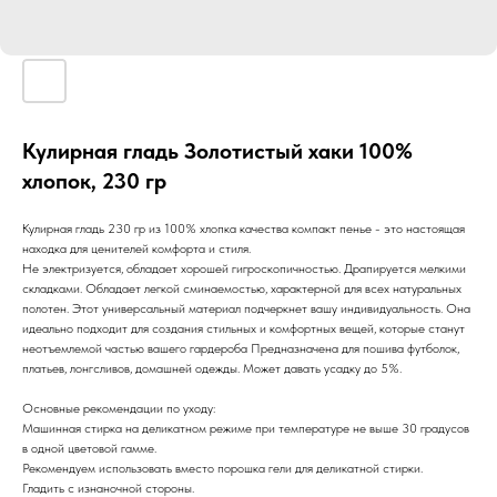
Кулирная гладь Золотистый хаки 100%
хлопок, 230 гр
Кулирная гладь 230 гр из 100% хлопка качества компакт пенье - это настоящая
находка для ценителей комфорта и стиля.
Не электризуется, обладает хорошей гигроскопичностью. Драпируется мелкими
складками. Обладает легкой сминаемостью, характерной для всех натуральных
полотен. Этот универсальный материал подчеркнет вашу индивидуальность. Она
идеально подходит для создания стильных и комфортных вещей, которые станут
неотъемлемой частью вашего гардероба Предназначена для пошива футболок,
платьев, лонгсливов, домашней одежды. Может давать усадку до 5%.
Основные рекомендации по уходу:
Машинная стирка на деликатном режиме при температуре не выше 30 градусов
в одной цветовой гамме.
Рекомендуем использовать вместо порошка гели для деликатной стирки.
Гладить с изнаночной стороны.