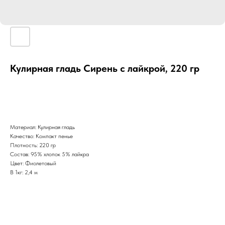
Кулирная гладь Сирень с лайкрой, 220 гр
Материал: Кулирная гладь
Качество: Компакт пенье
Плотность: 220 гр
Состав: 95% хлопок 5% лайкра
Цвет: Фиолетовый
В 1кг: 2,4 м