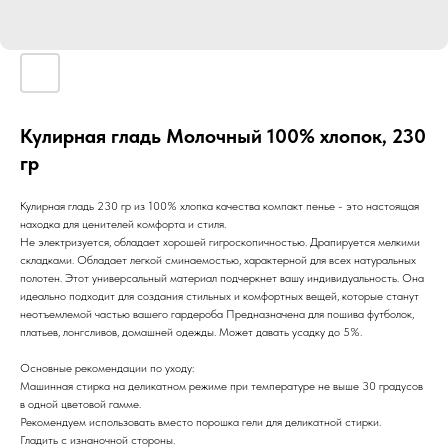
Кулирная гладь Молочный 100% хлопок, 230
гр
Кулирная гладь 230 гр из 100% хлопка качества компакт пенье - это настоящая
находка для ценителей комфорта и стиля.
Не электризуется, обладает хорошей гигроскопичностью. Драпируется мелкими
складками. Обладает легкой сминаемостью, характерной для всех натуральных
полотен. Этот универсальный материал подчеркнет вашу индивидуальность. Она
идеально подходит для создания стильных и комфортных вещей, которые станут
неотъемлемой частью вашего гардероба Предназначена для пошива футболок,
платьев, лонгсливов, домашней одежды. Может давать усадку до 5%.
Основные рекомендации по уходу:
Машинная стирка на деликатном режиме при температуре не выше 30 градусов
в одной цветовой гамме.
Рекомендуем использовать вместо порошка гели для деликатной стирки.
Гладить с изнаночной стороны.